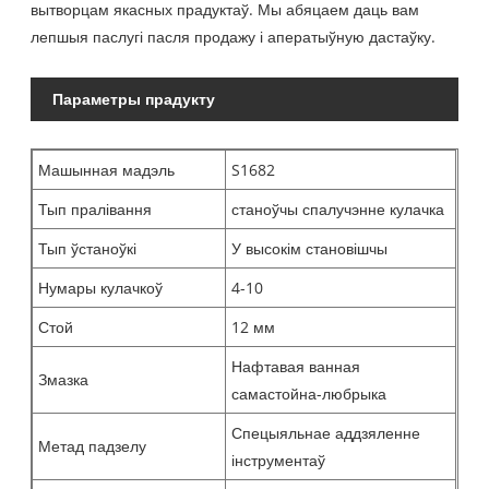
вытворцам якасных прадуктаў. Мы абяцаем даць вам
лепшыя паслугі пасля продажу і аператыўную дастаўку.
Параметры прадукту
Машынная мадэль
S1682
Тып пралівання
станоўчы спалучэнне кулачка
Тып ўстаноўкі
У высокім становішчы
Нумары кулачкоў
4-10
Стой
12 мм
Нафтавая ванная
Змазка
самастойна-любрыка
Спецыяльнае аддзяленне
Метад падзелу
інструментаў