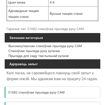
Цыкл качка
4-6
Адпаведныя ткацкія
Вусныя ткацкія станкі
ткацкія станкі
Гарачыя тэгі: S1682 станоўчае прылада руху CAM
Звязаная катэгорыя
Высокахуткаснае станоўчае прылада руху CAM
Станоўчае прылада руху кулачка
Прылада для скіду тэкстыльнай кулачкі
Адправіць запыт
Калі ласка, не саромейцеся пакінуць свой запыт у
форме ніжэй. Мы адкажам вам на працягу 24 гадзін.