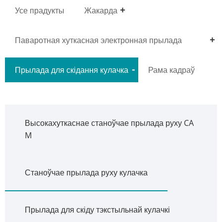
Усе прадукты
Жакарда
Паваротная хуткасная электронная прылада
Dobby
Прылада для скідання кулачка
Рама кадраў
Высокахуткаснае станоўчае прылада руху CA
M
Станоўчае прылада руху кулачка
Прылада для скіду тэкстыльнай кулачкі