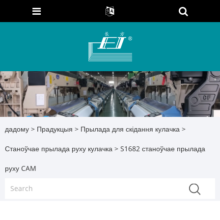
дадому
>
Прадукцыя
>
Прылада для скідання кулачка
>
Станоўчае прылада руху кулачка
> S1682 станоўчае прылада
руху CAM