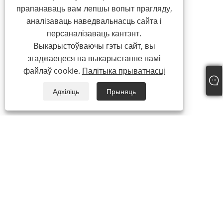
прапанаваць вам лепшы вопыт прагляду,
аналізаваць наведвальнасць сайта і
персаналізаваць кантэнт.
Выкарыстоўваючы гэты сайт, вы
згаджаецеся на выкарыстанне намі
файлаў cookie.
Палітыка прыватнасці
Адхіліць
Прыняць
+86-13862323777