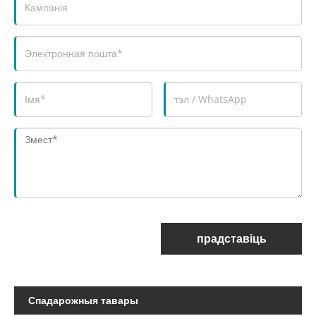
прадставіць
Спадарожныя тавары