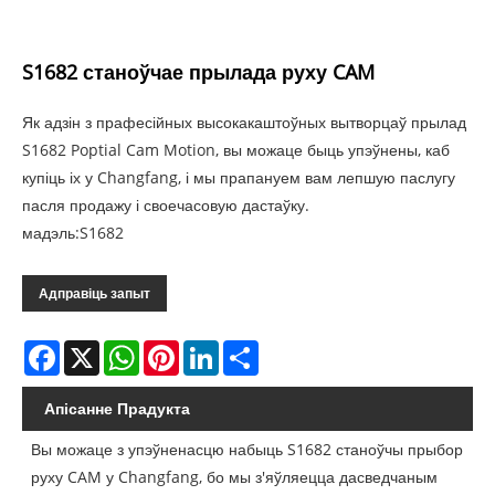
S1682 станоўчае прылада руху CAM
Як адзін з прафесійных высокакаштоўных вытворцаў прылад
S1682 Poptial Cam Motion, вы можаце быць упэўнены, каб
купіць іх у Changfang, і мы прапануем вам лепшую паслугу
пасля продажу і своечасовую дастаўку.
мадэль:S1682
Адправіць запыт
Facebook
X
WhatsApp
Pinterest
LinkedIn
Share
Апісанне Прадукта
Вы можаце з упэўненасцю набыць S1682 станоўчы прыбор
руху CAM у Changfang, бо мы з'яўляецца дасведчаным