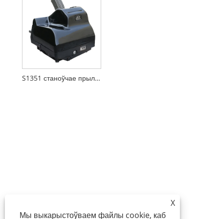
S1351 станоўчае прылада руху CAM
X
Мы выкарыстоўваем файлы cookie, каб