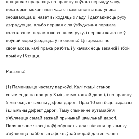
працягвае працаваць на працягу доўгага перыяду часу,
некаторыя механічныя часткі і кампаненты паступова
зношваюцца ці нават выходзяць з ладу, і дакладнасць руху
дэградуецца, альбо першая сіла ўзбуджэння першага
калатавання недастаткова пасля руху, і першая качка не ў
поўнай меры ўводзіцца ў плеценне; Ці тармазы не
своечасова, калі пража разбіта, і ў качках ёсць вакансіі і збой
прыёму і ўзяцця.
Рашэнне:
(1) Паменшыце частату паркоўкі. Калі ткацкі станок
спыняецца на працягу 3 мін, няма тонкай дарогі, і на працягу
5 мін ёсць шчыльны дэфект дарогі. Праз 10 мін ёсць выразны
і шчыльны дэфект дарогі. Таму спыненне аўтамабіля
з'яўляецца самай важнай прычынай шчыльнай дарогі.
Паляпшэнне якасці паўфабрыкаты для зніжэння прыпынку
з'яўляецца найбольш эфектыўнай мерай для зніжэння