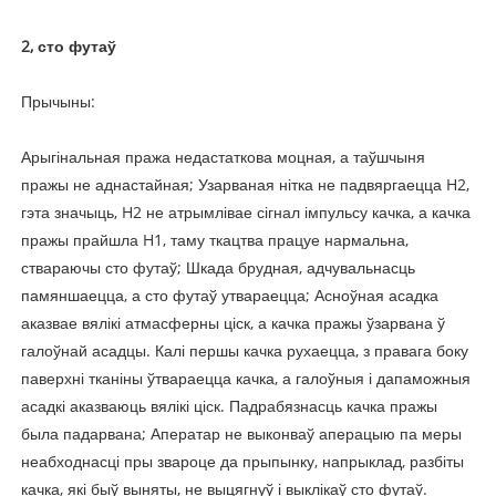
2, сто футаў
Прычыны:
Арыгінальная пража недастаткова моцная, а таўшчыня
пражы не аднастайная; Узарваная нітка не падвяргаецца H2,
гэта значыць, H2 не атрымлівае сігнал імпульсу качка, а качка
пражы прайшла H1, таму ткацтва працуе нармальна,
ствараючы сто футаў; Шкада брудная, адчувальнасць
памяншаецца, а сто футаў утвараецца; Асноўная асадка
аказвае вялікі атмасферны ціск, а качка пражы ўзарвана ў
галоўнай асадцы. Калі першы качка рухаецца, з правага боку
паверхні тканіны ўтвараецца качка, а галоўныя і дапаможныя
асадкі аказваюць вялікі ціск. Падрабязнасць качка пражы
была падарвана; Аператар не выконваў аперацыю па меры
неабходнасці пры звароце да прыпынку, напрыклад, разбіты
качка, які быў выняты, не выцягнуў і выклікаў сто футаў.