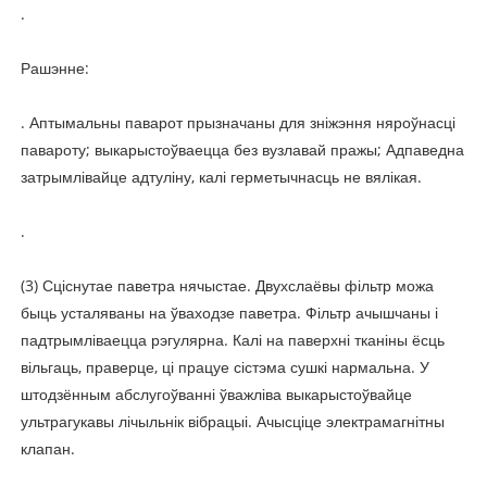
.
Рашэнне:
. Аптымальны паварот прызначаны для зніжэння няроўнасці
павароту; выкарыстоўваецца без вузлавай пражы; Адпаведна
затрымлівайце адтуліну, калі герметычнасць не вялікая.
.
(3) Сціснутае паветра нячыстае. Двухслаёвы фільтр можа
быць усталяваны на ўваходзе паветра. Фільтр ачышчаны і
падтрымліваецца рэгулярна. Калі на паверхні тканіны ёсць
вільгаць, праверце, ці працуе сістэма сушкі нармальна. У
штодзённым абслугоўванні ўважліва выкарыстоўвайце
ультрагукавы лічыльнік вібрацыі. Ачысціце электрамагнітны
клапан.