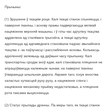
Прычыны:
(1) Зрушэнне ў ткацкім роце. Калі ткацкі станок спыняецца, і
паверхня тканіны, і аснову пражы падвяргаюцца вялікай
нацяжэнню верхняй машыны, і ў гэты час адтуліну ткацтва
аддзелена ад сталёвага трыснёга, а ткацкі адтуліну
адхіляецца ад адпаведнага становішча падчас звычайнага
ткацтва з -за паўзучасці і расслаблення асновы. Колькасць
адхіленняў залежыць ад даўжыні часу прыпынку. Калі
транспартны сродак зноў едзе, калі становішча пляцення не
апрацоўваецца належным чынам, на паверхні тканіны
ўтвараецца шчыльная дарога. Акрамя таго, існуе мноства
халастых хуткасцей руху руху, а нацяжэнне слінга і
нацяжэнне механізму прыёму недастатковых, а пляценне
рота таксама выцясняецца.
(2) Статус прылады дрэнны. Па меры таго, як ткацкі станок