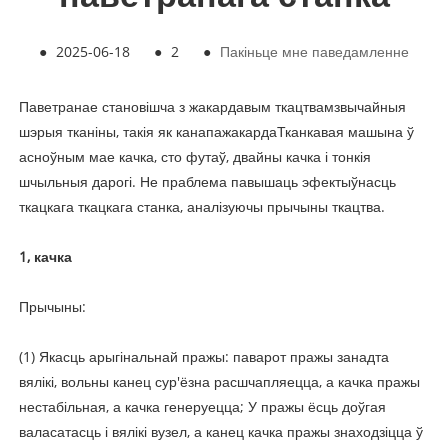
●
2025-06-18
●
2
●
Пакіньце мне паведамленне
Паветранае становішча з жакардавым ткацтвам
звычайныя
шэрыя тканіны, такія як канапа
жакарда
Тканкавая машына ў
асноўным мае качка, сто футаў, двайны качка і тонкія
шчыльныя дарогі. Не праблема павышаць эфектыўнасць
ткацкага ткацкага станка, аналізуючы прычыны ткацтва.
1, качка
Прычыны:
(1) Якасць арыгінальнай пражы: паварот пражы занадта
вялікі, вольны канец сур'ёзна расшчапляецца, а качка пражы
нестабільная, а качка генеруецца; У пражы ёсць доўгая
валасатасць і вялікі вузел, а канец качка пражы знаходзіцца ў