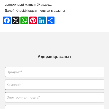
вытворчасці машын Жакарда
Далей:
Класіфікацыя ткацтва машыны
Facebook
X
WhatsApp
Pinterest
LinkedIn
Share
Адправіць запыт