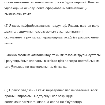
стане плавання, як толькі качка пражы будзе першай. Калі яго
ўціраюць на аснову, лёгка сфармаваць заблытанасць,
выклікаючы качка.
(2) Якасць паўфабрыкаваных прадуктаў: ​​Якасць ткацтва валу
дрэнная, адтуліны незразумелыя з-за прыліпання і
скручвання, а рух качка перашкаджае, асабліва разрыхленне
качка.
. Уцечка газавых кампанентаў, такіх як газавыя трубы, суставы
і рэгуляцыйныя клапаны, выклікае ціск паветра нестабільным,
што ўплывае на нармальны палёт качка.
.
(5) Працэс увядзення качкі неразумны: час вызвалення іголкі
пражы няправільны, адтуліну і час закрыцця
сопламаналагічнага клапана сопла не з'яўляецца