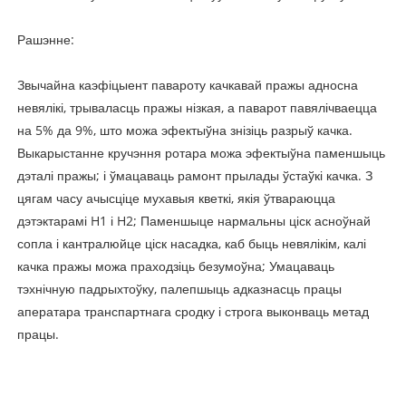
Рашэнне:
Звычайна каэфіцыент павароту качкавай пражы адносна
невялікі, трываласць пражы нізкая, а паварот павялічваецца
на 5% да 9%, што можа эфектыўна знізіць разрыў качка.
Выкарыстанне кручэння ротара можа эфектыўна паменшыць
дэталі пражы; і ўмацаваць рамонт прылады ўстаўкі качка. З
цягам часу ачысціце мухавыя кветкі, якія ўтвараюцца
дэтэктарамі H1 і H2; Паменшыце нармальны ціск асноўнай
сопла і кантралюйце ціск насадка, каб быць невялікім, калі
качка пражы можа праходзіць безумоўна; Умацаваць
тэхнічную падрыхтоўку, палепшыць адказнасць працы
аператара транспартнага сродку і строга выконваць метад
працы.