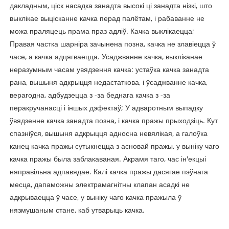
дакладным, ціск насадка занадта высокі ці занадта нізкі, што
выклікае выцісканне качка перад палётам, і рабаванне не
можа праляцець прама праз адліў. Качка выклікаецца;
Правая частка шарніра зачынена позна, качка не злавіецца ў
часе, а качка адцягваецца. Усаджванне качка, выкліканае
неразумным часам увядзення качка: устаўка качка занадта
рана, вышыня адкрыцця недастаткова, і ўсаджванне качка,
верагодна, адбудзецца з -за беднага качка з -за
перакручанасці і іншых дэфектаў; У адваротным выпадку
ўвядзенне качка занадта позна, і качка пражы прыходзіць. Кут
спазніўся, вышыня адкрыцця адносна невялікая, а галоўка
канец качка пражы сутыкнецца з асновай пражы, у выніку чаго
качка пражы была заблакаваная. Акрамя таго, час ін'екцыі
няправільна адпавядае. Калі качка пражы дасягае пэўнага
месца, дапаможны электрамагнітны клапан асадкі не
адкрываецца ў часе, у выніку чаго качка пражыла ў
нязмушаным стане, каб утварыць качка.