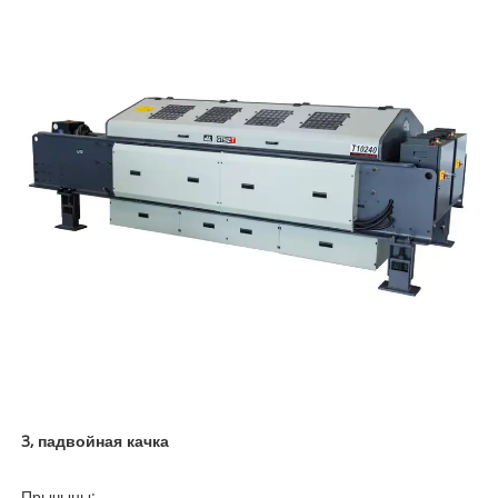
3, падвойная качка
Прычыны: