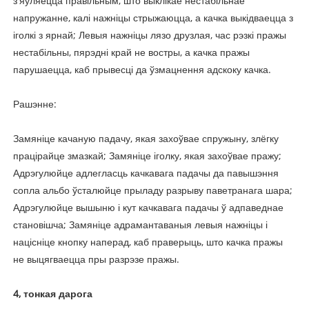
з'яўляецца правільным, што выклікае нестабільнае
напружанне, калі нажніцы стрыжаюцца, а качка выкідваецца з
іголкі з ярнай; Левыя нажніцы лязо друзлая, час рэзкі пражы
нестабільны, пярэдні край не востры, а качка пражы
парушаецца, каб прывесці да ўзмацнення адскоку качка.
Рашэнне:
Замяніце качаную падачу, якая захоўвае спружыну, злёгку
працірайце змазкай; Замяніце іголку, якая захоўвае пражу;
Адрэгулюйце адлегласць качкавага падачы да павышэння
сопла альбо ўсталюйце прыладу разрыву паветранага шара;
Адрэгулюйце вышыню і кут качкавага падачы ў адпаведнае
становішча; Замяніце адрамантаваныя левыя нажніцы і
націсніце кнопку наперад, каб праверыць, што качка пражы
не выцягваецца пры разрэзе пражы.
4, тонкая дарога