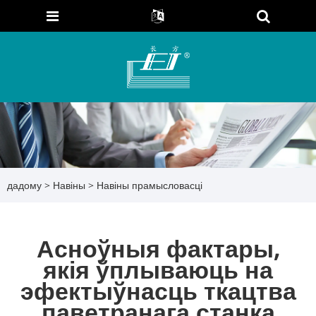
дадому
>
Навіны
>
Навіны прамысловасці
Асноўныя фактары,
якія ўплываюць на
эфектыўнасць ткацтва
паветранага станка