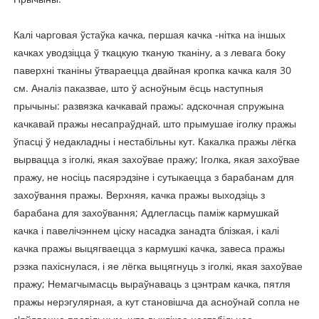
Калі чарговая ўстаўка качка, першая качка -нітка на іншых
качках уводзіцца ў ткацкую тканую тканіну, а з левага боку
паверхні тканіны ўтвараецца двайная кропка качка каля 30
см. Аналіз паказвае, што ў асноўным ёсць наступныя
прычыны: развязка качкавай пражы: адскочная спружына
качкавай пражы несапраўднай, што прымушае іголку пражы
ўпасці ў недакладны і нестабільны кут. Какалка пражы лёгка
вырвацца з іголкі, якая захоўвае пражу; Іголка, якая захоўвае
пражу, не носіць пасярэдзіне і сутыкаецца з барабанам для
захоўвання пражы. Верхняя, качка пражы выходзіць з
барабана для захоўвання; Адлегласць паміж кармушкай
качка і павелічэннем ціску насадка занадта блізкая, і калі
качка пражы выцягваецца з кармушкі качка, завеса пражы
рэзка пахіснулася, і яе лёгка выцягнуць з іголкі, якая захоўвае
пражу; Немагчымасць выраўнаваць з цэнтрам качка, пятля
пражы нерэгулярная, а кут становішча да асноўнай сопла не