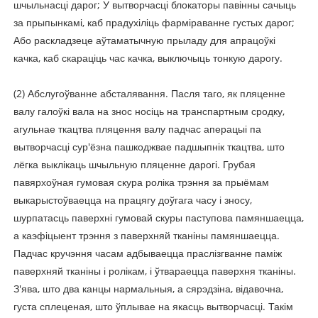
шчыльнасці дарог; У вытворчасці блокаторы павінны сачыць
за прыпынкамі, каб прадухіліць фарміраванне густых дарог;
Або раскладзеце аўтаматычную прыладу для апрацоўкі
качка, каб скараціць час качка, выключыць тонкую дарогу.
(2) Абслугоўванне абсталявання. Пасля таго, як пляценне
валу галоўкі вала на знос носіць на транспартным сродку,
агульнае ткацтва пляцення валу падчас аперацыі па
вытворчасці сур'ёзна пашкоджвае падшыпнік ткацтва, што
лёгка выклікаць шчыльную пляценне дарогі. Грубая
павярхоўная гумовая скура роліка трэння за прыёмам
выкарыстоўваецца на працягу доўгага часу і зносу,
шурпатасць паверхні гумовай скуры паступова памяншаецца,
а каэфіцыент трэння з паверхняй тканіны памяншаецца.
Падчас кручэння часам адбываецца праслізгванне паміж
паверхняй тканіны і ролікам, і ўтвараецца паверхня тканіны.
З'ява, што два канцы нармальныя, а сярэдзіна, відавочна,
густа сплеценая, што ўплывае на якасць вытворчасці. Такім