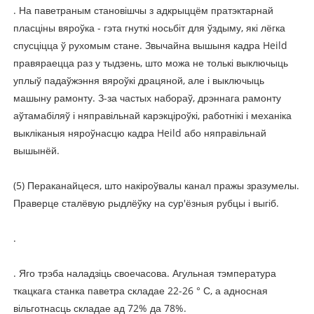
. На паветраным становішчы з адкрыццём пратэктарнай
пласціны вяроўка - гэта гнуткі носьбіт для ўздыму, які лёгка
спусціцца ў рухомым стане. Звычайна вышыня кадра Heild
правяраецца раз у тыдзень, што можа не толькі выключыць
уплыў падаўжэння вяроўкі драцяной, але і выключыць
машыну рамонту. З-за частых набораў, дрэннага рамонту
аўтамабіляў і няправільнай карэкціроўкі, работнікі і механіка
выкліканыя няроўнасцю кадра Heild або няправільнай
вышынёй.
(5) Пераканайцеся, што накіроўвалы канал пражы зразумелы.
Праверце сталёвую рыдлёўку на сур'ёзныя рубцы і выгіб.
.
. Яго трэба наладзіць своечасова. Агульная тэмпература
ткацкага станка паветра складае 22-26 ° С, а адносная
вільготнасць складае ад 72% да 78%.