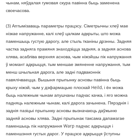
чынам, няўдалая гумовая скура павінна быць заменена
своечасова.
(3) Аптымізаваць параметры працэсу. Сіметрычны хлеў мае
нізкае напружанне, калі хлеў цалкам адкрыты, што можа
паменшыць густую дарогу, але стыль тканіны дрэнны. Задняя
частка задняга прамяня знаходзіцца задняя, ​​а задняя аснова
хлява, асабліва верхняя аснова, чым ніжэйшы пік напружання
ў момант адкрыцця, тым меншае змяненне напружання, тым
менш шчыльная дарога, але задні падваконнік
павялічваецца. Вышыня прыпынку асновы павінна быць
крыху ніжэй, чым у дэфармацыю плоскай Heild, і ён можа
быць належным чынам апушчаны падчас качка, і яго можна
падняць належным чынам, калі дарога зачынена. Пярэднія і
заднія пазіцыі прыпынку асновы вызначаюць даўжыню
задняй асновы хлява. Задні прыпынак таксама дапамагае
паменшыць пік напружання Warp падчас адкрыцця і
паменшэння густых дарог. У працэсе адкрыцця ўступны