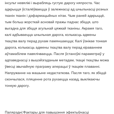
інсульт невялікі і вырабляць густую дарогу няпроста. Час
адкрыцця ўсталёўваецца ў залежнасці ад шчыльнасці розных
тканін тканін і дэфармацыйных нітак. Чым раней адкрыццё,
тым больш жорсткай асновай пражы падчас збіцця, што
выгадна для збіцця агульнай цяжкай тканіны. Акрамя таго,
калі адбываецца шчыльная дарога, колькасць адмены
ткацтва валу перад рухам памяншаецца; Калі ўзнікае тонкая
дарога, колькасць адмены ткацтва валу перад кіраваннем
аўтамабілем павялічваецца. Пасля ўстаноўкі параметраў у
адпаведнасці з вышэйзгаданым метадам, ткацкі ткацтвы можа
ўвесці звычайную праграму аперацыі ў ткацкім плаванні.
Напружанне на машыне недастаткова. Пасля таго, як збіццё
скончылася, пляценне рота рухаецца назад, выклікаючы
тонкую дарогу.
Папярэдні:
Фактары для павышэння эфектыўнасці