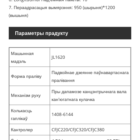
7. Пераадрасацыя вымярэння: 950 (шырыня)*1200
(вышыня)
Параметры прадукту
Машынная
JL1620
мадэль
Падвойнае дзеянне паўнавартаснага
Форма праліву
пралівання
Пры дапамозе канцэнтрычнага вала
Механізм руху
кан'югатнага кулачка
Колькасць
1408-6144
гаплікаў
Кантролер
CFJC220/CFJC320/CFJC380