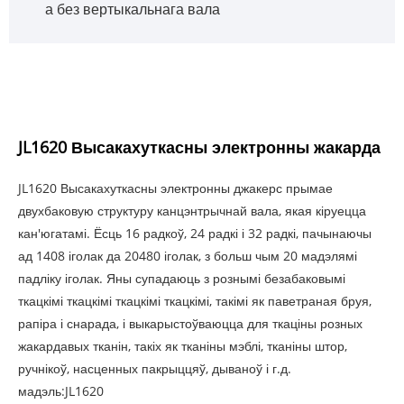
а без вертыкальнага вала
JL1620 Высакахуткасны электронны жакарда
JL1620 Высакахуткасны электронны джакерс прымае
двухбаковую структуру канцэнтрычнай вала, якая кіруецца
кан'югатамі. Ёсць 16 радкоў, 24 радкі і 32 радкі, пачынаючы
ад 1408 іголак да 20480 іголак, з больш чым 20 мадэлямі
падліку іголак. Яны супадаюць з рознымі безабаковымі
ткацкімі ткацкімі ткацкімі ткацкімі, такімі як паветраная бруя,
рапіра і снарада, і выкарыстоўваюцца для ткаціны розных
жакардавых тканін, такіх як тканіны мэблі, тканіны штор,
ручнікоў, насценных пакрыццяў, дываноў і г.д.
мадэль:JL1620