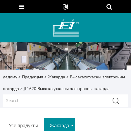
дадому
>
Прадукцыя
>
Жакарда
>
Высакахуткасны электронны
жакарда
> JL1620 Высакахуткасны электронны жакарда
Усе прадукты
Жакарда