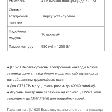
Ёмістасць
4 Гб (можна пашырыць да 32 ГБ)
Сістэма
астуджэння
Зверху ўстаноўлены
паветра
Падоўжны
16 шэрагаў
модуль
Памер контуру
950 (w) × 1200 (h)
● JL1620 Высакахуткасны электронныя жакарды можна
замяніць двума пазіцыйнымі модулямі, каб адпавядаць
патрабаванням двухслаёвых тканін.
● Два GT512Ts могуць ткаць разам, да 40960 гаплікаў.
● Агульны вымярэнне залежыць ад колькасці Hooks.Упілі
звярніцеся да Changfang для падрабязнасцей.
Гарачыя тэгі: JL1620 Высакахуткасны электронны жакарда