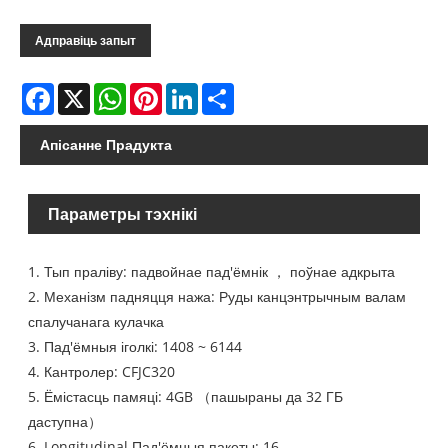
Адправіць запыт
Facebook
X
WhatsApp
Pinterest
LinkedIn
Share
Апісанне Прадукта
Параметры тэхнікі
1. Тып праліву: падвойнае пад'ёмнік ， поўнае адкрыта
2. Механізм падняцця нажа: Руды канцэнтрычным валам
спалучанага кулачка
3. Пад'ёмныя іголкі: 1408 ~ 6144
4. Кантролер: CFJC320
5. Ёмістасць памяці: 4GB （пашыраны да 32 ГБ
даступна）
6. Longitudinal Пад'ёмныя пакеты: 16