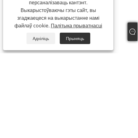
персаналізаваць кантэнт.
Выкарыстоўваючы гэты сайт, вы
згаджаецеся на выкарыстанне намі
файлаў cookie.
Палітыка прыватнасці
Адхіліць
Прыняць
+86-13862323777
master@changfang.com