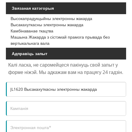
Звязаная катэгорыя
Высокапрадукцыйны электронны жакарда
Высакахуткасны электронны жакарда
Камбінаванае ткацтва
Машына Жакарда з сістэмай прамога прывада без
вертыкальнага вала
Адправіць запыт
Калі ласка, не саромейцеся пакінуць свой запыт у
форме ніжэй. Мы адкажам вам на працягу 24 гадзін.