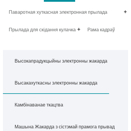
Паваротная хуткасная электронная прылада
Dobby
Прылада для скідання кулачка
Рама кадраў
Высокапрадукцыйны электронны жакарда
Высакахуткасны электронны жакарда
Камбінаванае ткацтва
Машына Жакарда з сістэмай прамога прывад