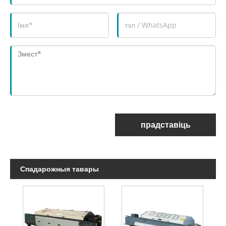
прадставіць
Спадарожныя тавары