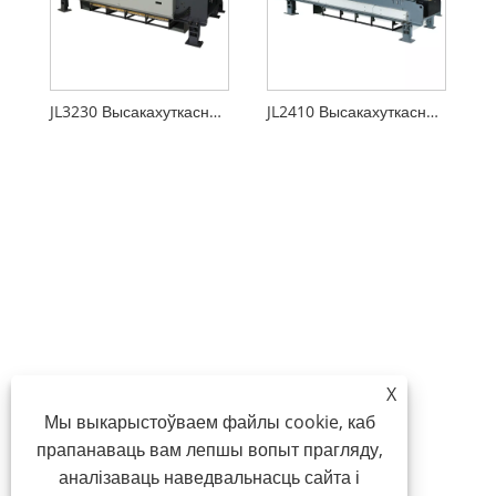
JL3230 Высакахуткасны электронны жакарда
JL2410 Высакахуткасны электронны жакарда
X
Мы выкарыстоўваем файлы cookie, каб
прапанаваць вам лепшы вопыт прагляду,
аналізаваць наведвальнасць сайта і