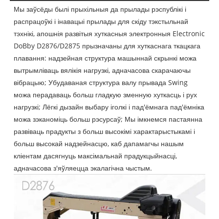
Мы заўсёды былі прыхільныя да прылады рэспублікі і
распрацоўкі і інавацыі прылады для скіду тэкстыльнай
тэхнікі, апошнія развітыя хуткасныя электронныя Electronic
DoBby D2876/D2875 прызначаны для хуткаснага ткацкага
плавання: надзейная структура машыннай скрынкі можа
вытрымліваць вялікія нагрузкі, адначасова скарачаючы
вібрацыю; Убудаваная структура валу прывада Swing
можа перадаваць больш гладкую зменную хуткасць і рух
нагрузкі; Лёгкі дызайн выбару іголкі і пад'ёмнага пад'ёмніка
можа зэканоміць больш рэсурсаў; Мы імкнемся пастаянна
развіваць прадукты з больш высокімі характарыстыкамі і
больш высокай надзейнасцю, каб дапамагчы нашым
кліентам дасягнуць максімальнай прадукцыйнасці,
адначасова з'яўляецца экалагічна чыстым.