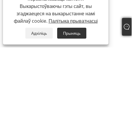
Выкарыстоўваючы гэты сайт, вы
згаджаецеся на выкарыстанне намі
файлаў cookie.
Палітыка прыватнасці
Адхіліць
Прыняць
+86-13862323777
master@changfang.com