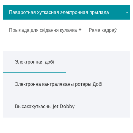
Паваротная хуткасная электронная прылада
Dobby
Прылада для скідання кулачка
Рама кадраў
Электронная добі
Электронна кантраляваны ротары Добі
Высакахуткасны Jet Dobby