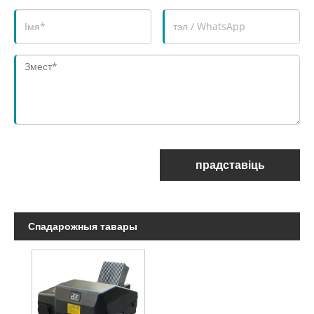
прадставіць
Спадарожныя тавары