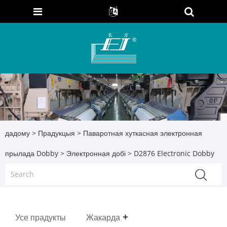
дадому
>
Прадукцыя
>
Паваротная хуткасная электронная
прылада Dobby
>
Электронная добі
> D2876 Electronic Dobby
Усе прадукты
Жакарда