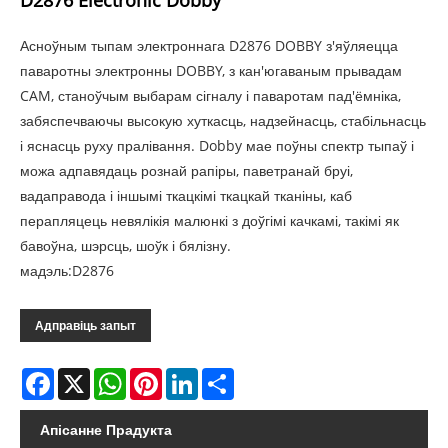
D2876 Electronic Dobby
Асноўным тыпам электроннага D2876 DOBBY з'яўляецца
паваротны электронны DOBBY, з кан'югаваным прывадам
CAM, станоўчым выбарам сігналу і паваротам пад'ёмніка,
забяспечваючы высокую хуткасць, надзейнасць, стабільнасць
і яснасць руху пралівання. Dobby мае поўны спектр тыпаў і
можа адпавядаць рознай рапіры, паветранай бруі,
вадаправода і іншымі ткацкімі ткацкай тканіны, каб
перапляцець невялікія малюнкі з доўгімі качкамі, такімі як
бавоўна, шэрсць, шоўк і бялізну.
мадэль:D2876
Адправіць запыт
Facebook
X
WhatsApp
Pinterest
LinkedIn
Share
Апісанне Прадукта