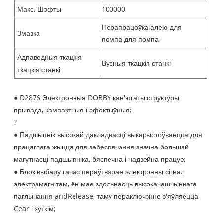
Макс. Шэфты
100000
Перапрацоўка алею для
Змазка
помпа для помпа
Адпаведныя ткацкія
Вусныя ткацкія станкі
ткацкія станкі
● D2876 Электронныя DOBBY кан'югаты структуры
прывада, кампактныя і эфектыўныя;
?
● Падшыпнік высокай дакладнасці выкарыстоўваецца для
працяглага жыцця для забеспячэння значна большай
магутнасці падшыпніка, бяспечна і надзейна працуе;
● Блок выбару гачас пераўтварае электронны сігнал
электрамагнітам, ён мае здольнасць высокачашчыннага
паглынання andRelease, таму пераключэнне з'яўляецца
Cear і хуткім;