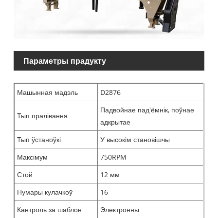
Параметры прадукту
Машынная мадэль
D2876
Падвойнае пад'ёмнік, поўнае
Тып пралівання
адкрытае
Тып ўстаноўкі
У высокім становішчы
Максімум
750RPM
Стой
12 мм
Нумары кулачкоў
16
Кантроль за шаблон
Электронны