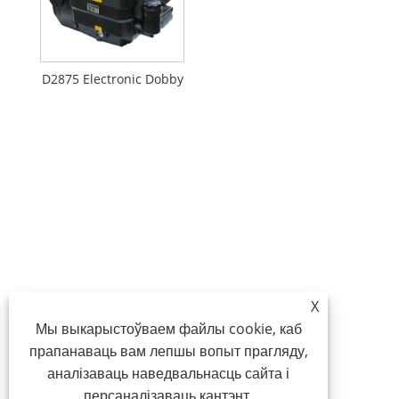
D2875 Electronic Dobby
X
Мы выкарыстоўваем файлы cookie, каб
прапанаваць вам лепшы вопыт прагляду,
аналізаваць наведвальнасць сайта і
персаналізаваць кантэнт.